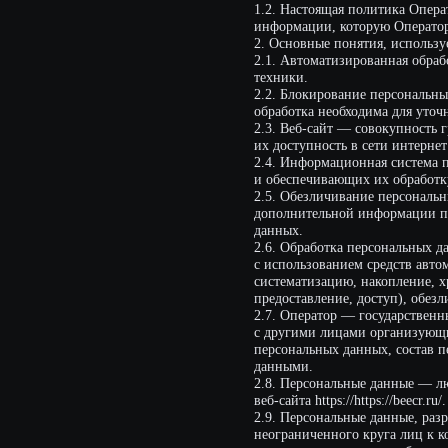
2.1. Автоматизированная обработка п
техники.
2.2. Блокирование персональных данн
обработка необходима для уточнения 
2.3. Веб-сайт — совокупность графич
их доступность в сети интернет по сетево
2.4. Информационная система персон
и обеспечивающих их обработку инфор
2.5. Обезличивание персональных данн
дополнительной информации принадле
данных.
2.6. Обработка персональных данных 
с использованием средств автоматизац
систематизацию, накопление, хранение
предоставление, доступ), обезличиван
2.7. Оператор — государственный орг
с другими лицами организующие и/ил
персональных данных, состав персона
данными.
2.8. Персональные данные — любая ин
веб-сайта https://https://beecr.ru/.
2.9. Персональные данные, разрешенн
неограниченного круга лиц к которым 
данных, разрешенных субъектом персо
данных (далее — персональные данные
2.10. Пользователь — любой посетитель ве
2.11. Предоставление персональных д
определенному кругу лиц.
2.12. Распространение персональных 