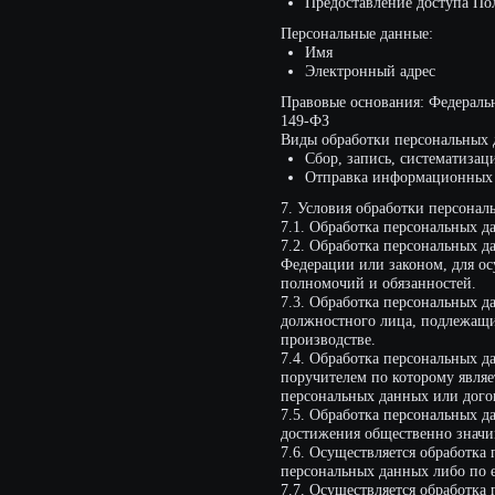
Федерации или законом, для осуществ
полномочий и обязанностей.
7.3. Обработка персональных данных н
должностного лица, подлежащих испол
производстве.
7.4. Обработка персональных данных 
поручителем по которому является суб
персональных данных или договора, по
7.5. Обработка персональных данных н
достижения общественно значимых цел
7.6. Осуществляется обработка персон
персональных данных либо по его про
7.7. Осуществляется обработка персо
с федеральным законом.
8. Порядок сбора, хранения, передачи
Безопасность персональных данных, к
организационных и технических мер, 
в области защиты персональных данны
8.1. Оператор обеспечивает сохранно
данным неуполномоченных лиц.
8.2. Персональные данные Пользовател
связанных с исполнением действующего
Оператору на передачу данных третьем
8.3. В случае выявления неточностей 
направления Оператору уведомление на
персональных данных».
8.4. Срок обработки персональных дан
иной срок не предусмотрен договором
Пользователь может в любой момент от