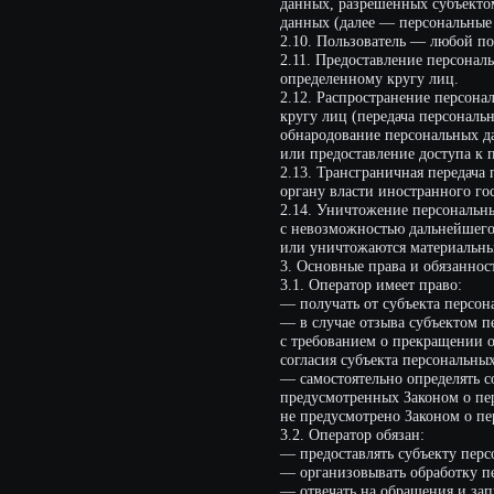
кругу лиц (передача персональных да
обнародование персональных данных 
или предоставление доступа к персон
2.13. Трансграничная передача персо
органу власти иностранного государс
2.14. Уничтожение персональных данн
с невозможностью дальнейшего восст
или уничтожаются материальные носи
3. Основные права и обязанности Опе
3.1. Оператор имеет право:
— получать от субъекта персональны
— в случае отзыва субъектом персонал
с требованием о прекращении обработ
согласия субъекта персональных данн
— самостоятельно определять состав и
предусмотренных Законом о персонал
не предусмотрено Законом о персонал
3.2. Оператор обязан:
— предоставлять субъекту персональн
— организовывать обработку персонал
— отвечать на обращения и запросы су
Закона о персональных данных;
— сообщать в уполномоченный орган п
информацию в течение 10 дней с даты 
— публиковать или иным образом обе
данных;
— принимать правовые, организацион
доступа к ним, уничтожения, изменени
от иных неправомерных действий в о