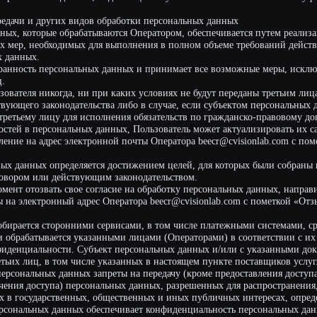
ктронный адрес Оператора beecr@cvisionlab.com с пометкой «Отзыв согласия на
тся сторонними сервисами, в том числе платежными системами, средствами связ
атывается указанными лицами (Операторами) в соответствии с их Пользователь
льности. Субъект персональных данных и/или с указанными документами. Опе
иц, в том числе указанных в настоящем пункте поставщиков услуг.
льных данных запреты на передачу (кроме предоставления доступа), а также на 
оступа) персональных данных, разрешенных для распространения, не действуют 
ударственных, общественных и иных публичных интересах, определенных закон
льных данных обеспечивает конфиденциальность персональных данных.
 персональных данных в форме, позволяющей определить субъекта персональных
работки персональных данных, если срок хранения персональных данных не уста
оной которого, выгодоприобретателем или поручителем по которому является с
 персональных данных может являться достижение целей обработки персональны
бъекта персональных данных, отзыв согласия субъектом персональных данных ил
х данных, а также выявление неправомерной обработки персональных данных.
 Оператором с полученными персональными данными
сь, систематизацию, накопление, хранение, уточнение (обновление, изменение),
ение, предоставление, доступ), обезличивание, блокирование, удаление и уничт
зированную обработку персональных данных с получением и/или передачей полу
ммуникационным сетям или без таковой.
льных данных
ия деятельности по трансграничной передаче персональных данных обязан уведо
 субъектов персональных данных о своем намерении осуществлять трансгранич
ние направляется отдельно от уведомления о намерении осуществлять обработку
ого уведомления, обязан получить от органов власти иностранного государства