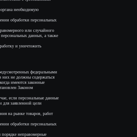
чтожить
ых федеральными
ны содержаться
 законные
ном
сональные данные
ой цели
оваров, работ
ки персональных
равомерные
ых без согласия
й.