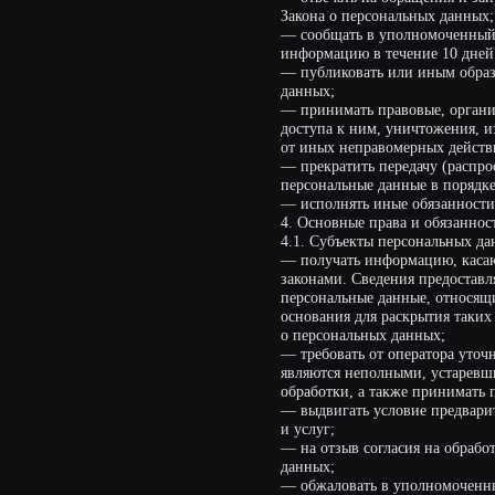
— прекратить передачу (распространен
персональные данные в порядке и слу
— исполнять иные обязанности, преду
4. Основные права и обязанности суб
4.1. Субъекты персональных данных и
— получать информацию, касающуюся 
законами. Сведения предоставляются 
персональные данные, относящиеся к д
основания для раскрытия таких персо
о персональных данных;
— требовать от оператора уточнения е
являются неполными, устаревшими, н
обработки, а также принимать предус
— выдвигать условие предварительного
и услуг;
— на отзыв согласия на обработку пер
данных;
— обжаловать в уполномоченный орган
действия или бездействие Оператора п
— на осуществление иных прав, преду
4.2. Субъекты персональных данных о
— предоставлять Оператору достоверны
— сообщать Оператору об уточнении (
4.3. Лица, передавшие Оператору недо
последнего, несут ответственность в с
5. Принципы обработки персональных
5.1. Обработка персональных данных о
5.2. Обработка персональных данных 
Не допускается обработка персональны