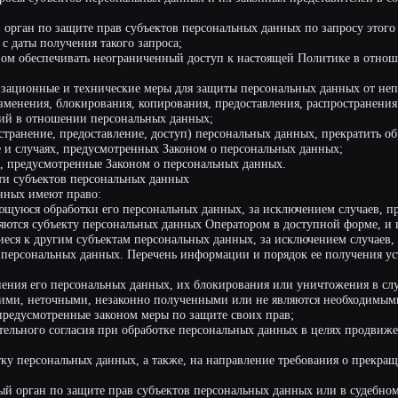
ие, предоставление, доступ) персональных данных, прекратить обработку и уни
чаях, предусмотренных Законом о персональных данных;
смотренные Законом о персональных данных.
ъектов персональных данных
меют право:
обработки его персональных данных, за исключением случаев, предусмотренн
субъекту персональных данных Оператором в доступной форме, и в них не долж
ругим субъектам персональных данных, за исключением случаев, когда имеются
нальных данных. Перечень информации и порядок ее получения установлен Зако
го персональных данных, их блокирования или уничтожения в случае, если пер
еточными, незаконно полученными или не являются необходимыми для заявленн
мотренные законом меры по защите своих прав;
 согласия при обработке персональных данных в целях продвижения на рынке т
сональных данных, а также, на направление требования о прекращении обработ
 по защите прав субъектов персональных данных или в судебном порядке неп
ри обработке его персональных данных;
смотренных законодательством РФ.
бязаны:
е данные о себе;
обновлении, изменении) своих персональных данных.
стоверные сведения о себе, либо сведения о другом субъекте персональных данн
оответствии с законодательством РФ.
 данных
существляется на законной и справедливой основе.
ограничивается достижением конкретных, заранее определенных и законных целе
х данных, несовместимая с целями сбора персональных данных.