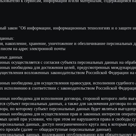
ления возложенных законодательством Российской Федерации на оператора фун
еобходима для осуществления правосудия, исполнения судебного акта, акта друг
нению в соответствии с законодательством Российской Федерации об исполни
необходима для исполнения договора, стороной которого либо выгодоприобретат
ъект персональных данных, а также для заключения договора по инициативе суб
 которому субъект персональных данных будет являться выгодоприобретателем 
еобходима для осуществления прав и законных интересов оператора или третьих
ей при условии, что при этом не нарушаются права и свободы субъекта персон
альных данных, доступ неограниченного круга лиц к которым предоставлен субъ
сьбе (далее — общедоступные персональные данные).
нальных данных, подлежащих опубликованию или обязательному раскрытию в со
 и других видов обработки персональных данных
оторые обрабатываются Оператором, обеспечивается путем реализации правовых,
необходимых для выполнения в полном объеме требований действующего законо
х.
сть персональных данных и принимает все возможные меры, исключающие досту
я никогда, ни при каких условиях не будут переданы третьим лицам, за исключе
 законодательства либо в случае, если субъектом персональных данных дано со
у лицу для исполнения обязательств по гражданско-правовому договору.
в персональных данных, Пользователь может актуализировать их самостоятельно,
 адрес электронной почты Оператора beecr@cvisionlab.com с пометкой «Актуал
ных определяется достижением целей, для которых были собраны персональные 
 или действующим законодательством.
озвать свое согласие на обработку персональных данных, направив Оператору 