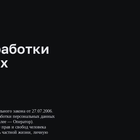
тки
т 27.07.2006.
альных данных
р).
 человека
ни, личную
 всей