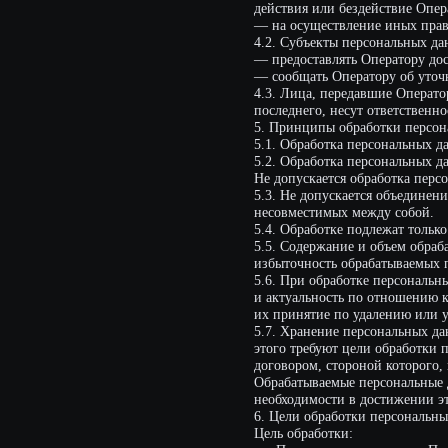
5.3. Не допускается объединение баз 
несовместимых между собой.
5.4. Обработке подлежат только персо
5.5. Содержание и объем обрабатывае
избыточность обрабатываемых персона
5.6. При обработке персональных данн
и актуальность по отношению к целям
их принятие по удалению или уточне
5.7. Хранение персональных данных о
этого требуют цели обработки персон
договором, стороной которого, выгодо
Обрабатываемые персональные данные 
необходимости в достижении этих цел
6. Цели обработки персональных данн
Цель обработки:
Предоставление доступа Пользоват
Персональные данные:
Имя
Электронный адрес
Правовые основания: Федеральный за
149-ФЗ
Виды обработки персональных данных
Сбор, запись, систематизация, на
Отправка информационных писем н
7. Условия обработки персональных д
7.1. Обработка персональных данных о
7.2. Обработка персональных данных 