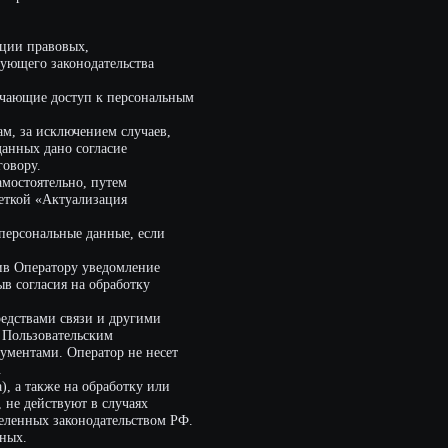
 обработку
и и другими
ским
ратор не несет
обработку или
в случаях
одательством РФ.
 данных,
новлен
убъект
х данных,
и требование
 извлечение,
ожение
ченной
мить
ную передачу
 персональных
, иностранных