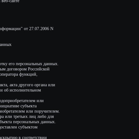
кций,
ого органа или
тельном
елем или
ъекта
или поручителем.
 лиц либо для
альных данных.
ектом
ответствии
дательства
п к персональным
нием случаев,
гласие
 путем
изация
данные, если
уведомление