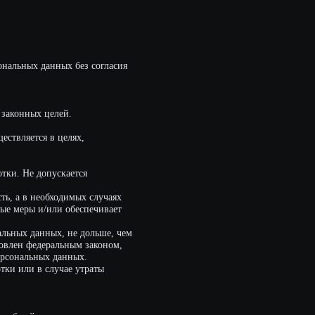
елях,
кается
димых случаях
 обеспечивает
 не дольше, чем
ьным законом,
анных.
ае утраты
 27.07.2006 N
ональных данных.
 Российской