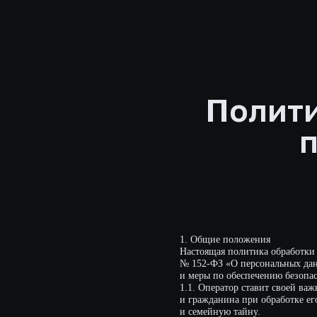
Политик
пе
1. Общие положения
Настоящая политика обработки персона
№ 152-ФЗ «О персональных данных» (д
и меры по обеспечению безопасности
1.1. Оператор ставит своей важнейшей
и гражданина при обработке его перс
и семейную тайну.
1.2. Настоящая политика Оператора в
информации, которую Оператор может пол
2. Основные понятия, используемые в