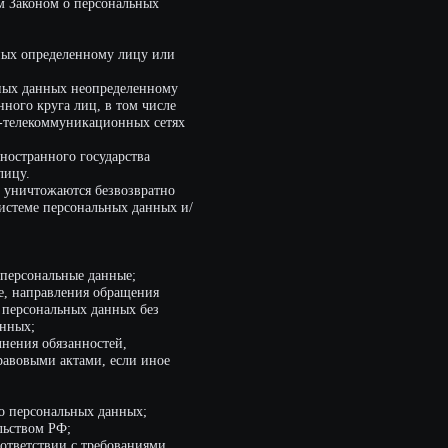
, в том числе
ационных сетях
осударства
 безвозвратно
альных данных и/
данные;
я обращения
 данных без
остей,
и, если иное
х данных;
требованиями
одимую
и персональных
ли случайного
 данных, а также