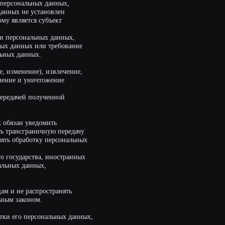
,
остранять
нальных данных,
Политика
vacypolicy.