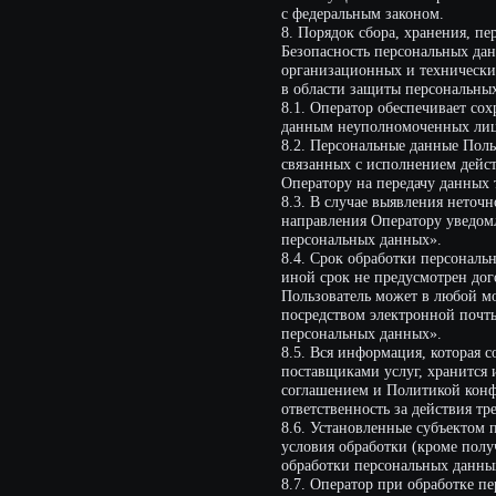
посредством электронной почты на эле
персональных данных».
8.5. Вся информация, которая собирае
поставщиками услуг, хранится и обраб
соглашением и Политикой конфиденциа
ответственность за действия третьих л
8.6. Установленные субъектом персона
условия обработки (кроме получения д
обработки персональных данных в гос
8.7. Оператор при обработке персона
8.8. Оператор осуществляет хранение
не дольше, чем этого требуют цели об
федеральным законом, договором, стор
персональных данных.
8.9. Условием прекращения обработки
истечение срока действия согласия су
о прекращении обработки персональны
9. Перечень действий, производимых
9.1. Оператор осуществляет сбор, запи
использование, передачу (распростран
персональных данных.
9.2. Оператор осуществляет автомати
информации по информационно-телеко
10. Трансграничная передача персона
10.1. Оператор до начала осуществлен
уполномоченный орган по защите прав
персональных данных (такое уведомле
данных).
10.2. Оператор до подачи вышеуказанн