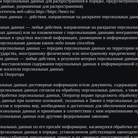
нных) или на ознакомление с персональными данными неограниченного круга лиц
в средствах массовой информации, размещение в информационно-телекоммуник
альным данным каким-либо иным способом.
нальных данных — передача персональных данных на территорию иностранного г
тва, иностранному физическому или иностранному юридическому лицу.
ых — любые действия, в результате которых персональные данные уничтожаются
ановления содержания персональных данных в информационной системе персон
тели персональных данных.
ратора
х данных достоверные информацию и/или документы, содержащие персональные 
ьных данных согласия на обработку персональных данных, а также, направлени
ки персональных данных, Оператор вправе продолжить обработку персональных
ых при наличии оснований, указанных в Законе о персональных данных;
 перечень мер, необходимых и достаточных для обеспечения выполнения обязанн
ьных данных и принятыми в соответствии с ним нормативными правовыми актам
ьных данных или другими федеральными законами.
ых данных по его просьбе информацию, касающуюся обработки его персональны
ьных данных в порядке, установленном действующим законодательством РФ;
бъектов персональных данных и их законных представителей в соответствии с 
о защите прав субъектов персональных данных по запросу этого органа необх
получения такого запроса;
спечивать неограниченный доступ к настоящей Политике в отношении обработк
ные и технические меры для защиты персональных данных от неправомерного и
я, блокирования, копирования, предоставления, распространения персональных
тношении персональных данных;