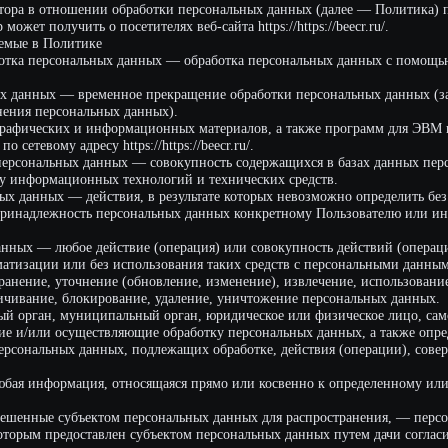
ерсональных данных — обработка персональных данных с помощью средств выч
ых — временное прекращение обработки персональных данных (за исключением 
персональных данных).
еских и информационных материалов, а также программ для ЭВМ и баз данных,
му адресу https://https://beecr.ru/.
альных данных — совокупность содержащихся в базах данных персональных дан
мационных технологий и технических средств.
ых — действия, в результате которых невозможно определить без использовани
жность персональных данных конкретному Пользователю или иному субъекту 
— любое действие (операция) или совокупность действий (операций), совершае
ии или без использования таких средств с персональными данными, включая сбо
, уточнение (обновление, изменение), извлечение, использование, передачу (ра
ие, блокирование, удаление, уничтожение персональных данных.
ан, муниципальный орган, юридическое или физическое лицо, самостоятельно и
и осуществляющие обработку персональных данных, а также определяющие цел
льных данных, подлежащих обработке, действия (операции), совершаемые с пер
формация, относящаяся прямо или косвенно к определенному или определяемо
ые субъектом персональных данных для распространения, — персональные данны
предоставлен субъектом персональных данных путем дачи согласия на обработк
нальных данных для распространения в порядке, предусмотренном Законом о п
, разрешенные для распространения).
б-сайта https://https://beecr.ru/.
анных — действия, направленные на раскрытие персональных данных определен
данных — любые действия, направленные на раскрытие персональных данных н