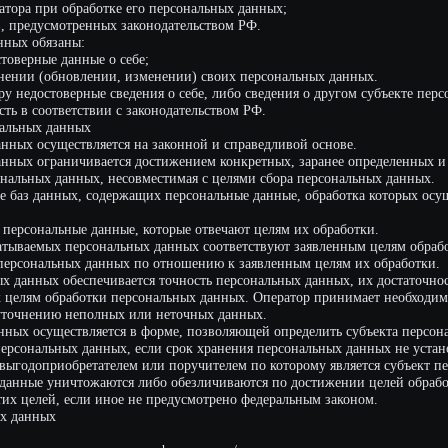
данных, содержащих персональные данные, обработка которых осуществляется в ц
нальные данные, которые отвечают целям их обработки.
мых персональных данных соответствуют заявленным целям обработки. Не допус
льных данных по отношению к заявленным целям их обработки.
ых обеспечивается точность персональных данных, их достаточность, а в необхо
 обработки персональных данных. Оператор принимает необходимые меры и/или
нию неполных или неточных данных.
существляется в форме, позволяющей определить субъекта персональных данных,
альных данных, если срок хранения персональных данных не установлен федерал
приобретателем или поручителем по которому является субъект персональных д
уничтожаются либо обезличиваются по достижении целей обработки или в случ
ей, если иное не предусмотрено федеральным законом.
ых
елю к сервисам, информации и/или материалам, содержащимся на веб-сайте
кон "Об информации, информационных технологиях и о защите информации" от
:
копление, хранение, уничтожение и обезличивание персональных данных
а адрес электронной почты
анных
существляется с согласия субъекта персональных данных на обработку его перс
необходима для достижения целей, предусмотренных международным договором