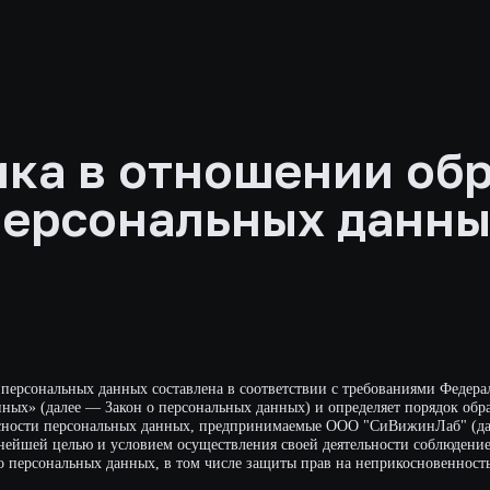
а в отношении обрабо
рсональных данных
льных данных составлена в соответствии с требованиями Федерального закона о
алее — Закон о персональных данных) и определяет порядок обработки персон
 персональных данных, предпринимаемые ООО "СиВижинЛаб" (далее — Операто
 целью и условием осуществления своей деятельности соблюдение прав и свобод
ональных данных, в том числе защиты прав на неприкосновенность частной жиз
 отношении обработки персональных данных (далее — Политика) применяется ко
учить о посетителях веб-сайта https://https://beecr.ru/.
 Политике