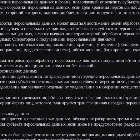
ских лиц, которым планируется трансграничная передача персональных данных
х данных
ступ к персональным данным, обязаны не раскрывать третьим лицам и не распр
ъекта персональных данных, если иное не предусмотрено федеральным законом.
юбые разъяснения по интересующим вопросам, касающимся обработки его персо
лектронной почты beecr@cvisionlab.com.
жены любые изменения политики обработки персональных данных Оператором. 
й версией.
бодном доступе расположена в сети Интернет по адресу https://https://beecr.ru/pri