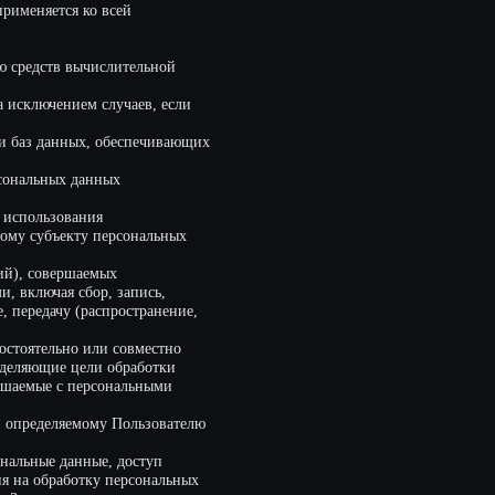
ислительной
случаев, если
 обеспечивающих
ных
я
персональных
мых
р, запись,
спространение,
ли совместно
и обработки
сональными
му Пользователю
е, доступ
у персональных
ерсональных
ному лицу или
еопределенному